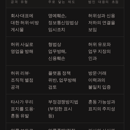
공격 유형
주로 닿는 제도
법인 대응의 초점
회사·대표에
명예훼손,
허위성과 신용
대한 허위·비방
정보통신망법상
저하의 연결을
게시물
임시조치
보임
허위 사실로
형법상
허위 유포와
영업을 방해
업무방해,
업무 지장의
신용훼손
인과
허위 리뷰·
플랫폼 정책
방문·거래
조직적 별점
위반, 업무방해
이력과의
공격
검토
불일치 입증
타사가 우리
부정경쟁방지법
혼동 가능성과
표지를 도용·
(부정한 표시
표지의 주지성
혼동 유발
등)