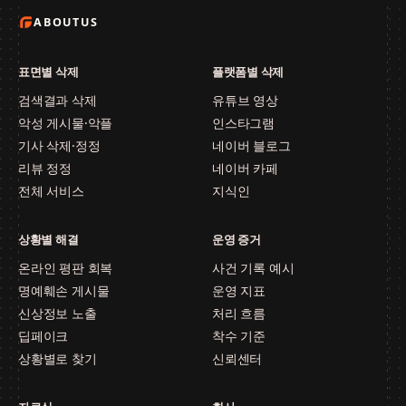
ABOUTUS
표면별 삭제
플랫폼별 삭제
검색결과 삭제
유튜브 영상
악성 게시물·악플
인스타그램
기사 삭제·정정
네이버 블로그
리뷰 정정
네이버 카페
전체 서비스
지식인
상황별 해결
운영 증거
온라인 평판 회복
사건 기록 예시
명예훼손 게시물
운영 지표
신상정보 노출
처리 흐름
딥페이크
착수 기준
상황별로 찾기
신뢰센터