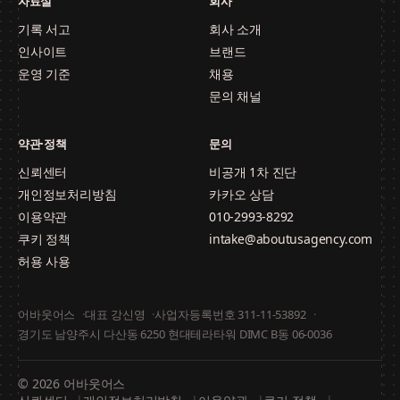
자료실
회사
기록 서고
회사 소개
인사이트
브랜드
운영 기준
채용
문의 채널
약관·정책
문의
신뢰센터
비공개 1차 진단
개인정보처리방침
카카오 상담
이용약관
010-2993-8292
쿠키 정책
intake@aboutusagency.com
허용 사용
어바웃어스
대표 강신영
사업자등록번호 311-11-53892
경기도 남양주시 다산동 6250 현대테라타워 DIMC B동 06-0036
© 2026 어바웃어스